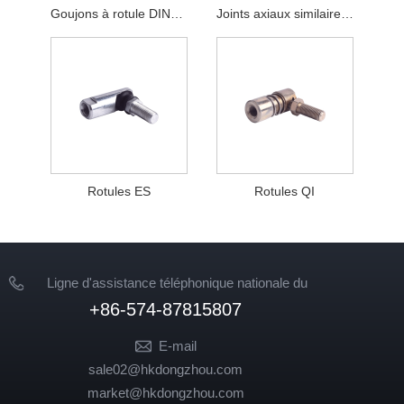
Goujons à rotule DIN71803
Joints axiaux similaires à DIN71802
Rotules ES
Rotules QI
Ligne d'assistance téléphonique nationale du
service client
+86-574-87815807
E-mail
sale02@hkdongzhou.com
market@hkdongzhou.com