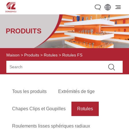
PRODUITS
Maison
>
Produits
>
Rotules
> Rotules FS
Tous les produits
Extrémités de tige
Chapes Clips et Goupilles
Rotules
Roulements lisses sphériques radiaux