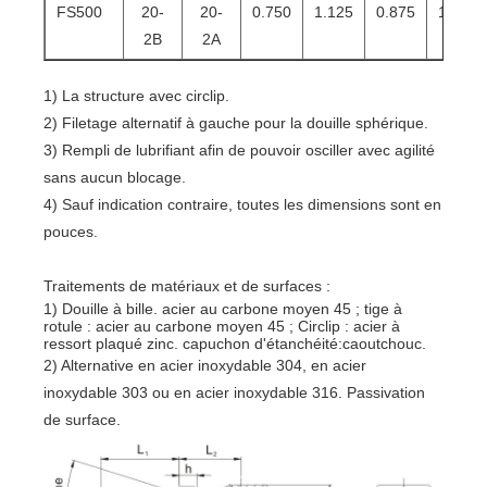
FS500
20-
20-
0.750
1.125
0.875
1.000
2B
2A
1) La structure avec circlip.
2) Filetage alternatif à gauche pour la douille sphérique.
3) Rempli de lubrifiant afin de pouvoir osciller avec agilité
sans aucun blocage.
4) Sauf indication contraire, toutes les dimensions sont en
pouces.
Traitements de matériaux et de surfaces :
1) Douille à bille. acier au carbone moyen 45 ; tige à
rotule : acier au carbone moyen 45 ; Circlip : acier à
ressort plaqué zinc. capuchon d'étanchéité:caoutchouc.
2) Alternative en acier inoxydable 304, en acier
inoxydable 303 ou en acier inoxydable 316. Passivation
de surface.